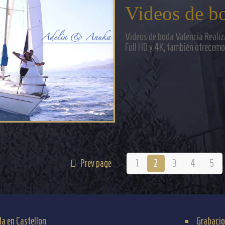
Videos de b
Videos de boda Valencia Realiz
Full HD y 4K, también ofrecemos
Prev page
1
2
3
4
5
da en Castellon
Grabacio