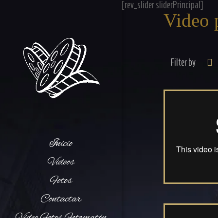
[rev_slider sliderPrincipal]
Video 
Filter by
Inicio
Videos
Fotos
Contactar
Video Fotos Fotomatón