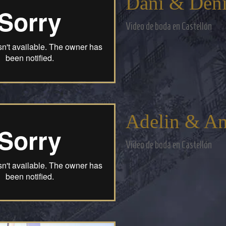
Dani & Deni
Video de boda en Castellón
Adelin & A
Video de boda en Castellón