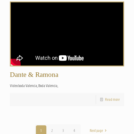
Dante & Ramona
Video boda Valencia, Boda Valencia,
Read more
1
2
3
4
Next page